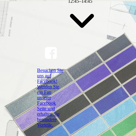
12
:
45
–
14
:
45
Besuchen Sie
uns auf
Facebook!
Werden Sie
ein Fan
unserer
Facebook
Seite und
erhalten Sie
besondere
Vorteile.