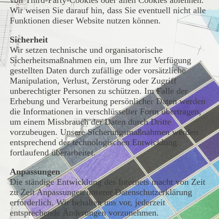
von Third-Party-Cookies oder allen Cookies ablehnen.
Wir weisen Sie darauf hin, dass Sie eventuell nicht alle
Funktionen dieser Website nutzen können.
Sicherheit
Wir setzen technische und organisatorische
Sicherheitsmaßnahmen ein, um Ihre zur Verfügung
gestellten Daten durch zufällige oder vorsätzliche
Manipulation, Verlust, Zerstörung oder Zugriff
unberechtigter Personen zu schützen. Im Falle der
Erhebung und Verarbeitung persönlicher Daten werden
die Informationen in verschlüsselter Form übertragen,
um einem Missbrauch der Daten durch Dritte
vorzubeugen. Unsere Sicherungsmaßnahmen werden
entsprechend der technologischen Entwicklung
fortlaufend überarbeitet.
Anpassungen
Die ständige Entwicklung des Internets macht von Zeit
zu Zeit Anpassungen unserer Datenschutzerklärung
erforderlich. Wir behalten uns vor, jederzeit
entsprechende Änderungen vorzunehmen.