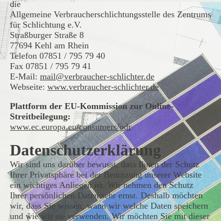
die
Allgemeine Verbraucherschlichtungsstelle des Zentrums
für Schlichtung e.V.
Straßburger Straße 8
77694 Kehl am Rhein
Telefon 07851 / 795 79 40
Fax 07851 / 795 79 41
E-Mail:
mail@verbraucher-schlichter.de
Webseite:
www.verbraucher-schlichter.de
Plattform der EU-Kommission zur Online-
Streitbeilegung:
www.ec.europa.eu/consumers/odr
Datenschutz­erklärung
Wir sind uns darüber bewusst, dass Ihnen der Schutz
Ihrer Privatsphäre bei der Benutzung unserer Website
ein wichtiges Anliegen ist. Wir nehmen den Schutz
Ihrer persönlichen Daten sehr ernst. Deshalb möchten
wir, dass Sie wissen, wann wir welche Daten speichern
und wie wir sie verwenden. Wir möchten Sie mit dieser