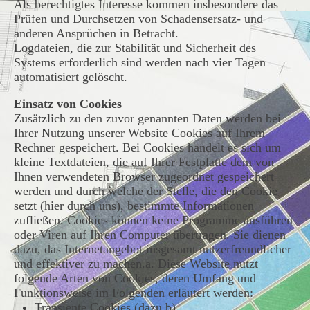
Als berechtigtes Interesse kommen insbesondere das
Prüfen und Durchsetzen von Schadensersatz- und
anderen Ansprüchen in Betracht.
Logdateien, die zur Stabilität und Sicherheit des
Systems erforderlich sind werden nach vier Tagen
automatisiert gelöscht.
Einsatz von Cookies
Zusätzlich zu den zuvor genannten Daten werden bei
Ihrer Nutzung unserer Website Cookies auf Ihrem
Rechner gespeichert. Bei Cookies handelt es sich um
kleine Textdateien, die auf Ihrer Festplatte dem von
Ihnen verwendeten Browser zugeordnet gespeichert
werden und durch welche der Stelle, die den Cookie
setzt (hier durch uns), bestimmte Informationen
zufließen. Cookies können keine Programme ausführen
oder Viren auf Ihren Computer übertragen. Sie dienen
dazu, das Internetangebot insgesamt nutzerfreundlicher
und effektiver zu machen.
a. Diese Website nutzt
folgende Arten von Cookies, deren Umfang und
Funktionsweise im Folgenden erläutert werden:
Transiente Cookies (dazu b)