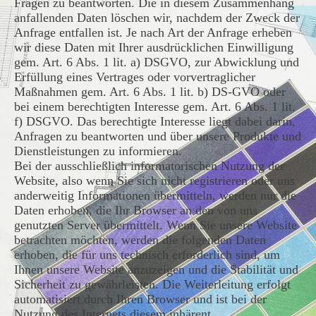
Fragen zu beantworten. Die in diesem Zusammenhang
anfallenden Daten löschen wir, nachdem der Zweck der
Anfrage entfallen ist. Je nach Art der Anfrage erheben
wir diese Daten mit Ihrer ausdrücklichen Einwilligung
gem. Art. 6 Abs. 1 lit. a) DSGVO, zur Abwicklung und
Erfüllung eines Vertrages oder vorvertraglicher
Maßnahmen gem. Art. 6 Abs. 1 lit. b) DS-GVO oder
bei einem berechtigten Interesse gem. Art. 6 Abs. 1 lit.
f) DSGVO. Das berechtigte Interesse liegt dabei darin,
Anfragen zu beantworten und über unsere Produkte und
Dienstleistungen zu informieren.
Bei der ausschließlich informatorischen Nutzung der
Website, also wenn Sie sich nicht registrieren oder uns
anderweitig Informationen übermitteln, werden nur die
Daten erhoben, die Ihr Browser an den von uns
genutzten Server übermittelt. Wenn Sie unsere Website
betrachten möchten, werden die folgenden Daten
erhoben, die für uns technisch erforderlich sind, um
Ihnen unsere Website anzuzeigen und die Stabilität und
Sicherheit zu gewährleisten. Die Weiterleitung erfolgt
automatisiert durch Ihren Browser und ist bei der
Nutzung des Internets diesem inhärent.