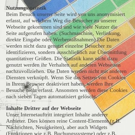
Nutzungsstatistik
Beim Besuch unserer Seite wird von uns anonymisiert
erfasst, auf welchem Weg die Besucher zu unserer
Webseite gekommen sind und wie viele Nutzer die
Seite aufgerufen haben. (Suchmaschine, Verlinkung,
direkte Eingabe oder Werbemaßnahmen) Die Daten
werden nicht dazu genutzt einzelne Besucher zu
identifizieren, sondern ausschließlich zur Übermittlung
quantitativer Größen. Die Statistik kann nicht dazu
genutzt werden ihr Verhalten auf anderen Webseiten
nachzuvollziehen. Die Daten werden nicht mit anderen
Diensten verknüpft. Wenn Sie das Setzen von Cookies
in Ihrem Browser deaktiviert haben, werden Ihre
Besuche nicht erfasst. Ansonsten werden diese Cookies
nach sieben Tagen automatisiert gelöscht.
Inhalte Dritter auf der Webseite
Unser Internetauftritt integriert Inhalte anderer
Anbieter. Dies können reine Content-Elemente (z.B.
Nachrichten, Neuigkeiten), aber auch Widgets
(Funktionen wie z.B. Buchungssysteme) oder z.B.