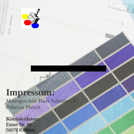
Malergeschäft Hans Schmitt e.K.
Impressum:
Malergeschäft Hans Schmitt e.K.
Rebecca Pörsch
Kontaktdaten:
Emser Str. 80
56076 Koblenz