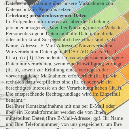
Datenschutzerklärung über unsere Maßnahmen zum
Datenschutz in Kenntnis setzen.
Erhebung personenbezogener Daten
Im Folgenden informieren wir über die Erhebung
personenbezogener Daten bei Nutzung unserer Website.
Personenbezogene Daten sind alle Daten, die direkt
oder indirekt auf Sie persönlich beziehbar sind, z. B.
Name, Adresse, E-Mail-Adressen, Nutzerverhalten.
Wir verarbeiten Daten gemäß DS-GVO Art. 6 Abs. 1
lit. a) b) c) f). Das bedeutet, dass wir personenbezogene
Daten nur verarbeiten, wenn eine Einwilligung vorliegt
(lit. a), soweit zur Erfüllung eines Vertrages oder
vorvertraglicher Maßnahmen erforderlich (lit. b), wir
rechtlich dazu verpflichtet sind (lit. c) oder wir ein
berechtigtes Interesse an der Verarbeitung haben (lit. f).
Die entsprechende Rechtsgrundlage wird im Einzelfall
benannt.
Bei Ihrer Kontaktaufnahme mit uns per E-Mail oder
über ein Kontaktformular werden die von Ihnen
mitgeteilten Daten (Ihre E-Mail-Adresse, ggf. Ihr Name
und Ihre Telefonnummer) von uns gespeichert, um Ihre