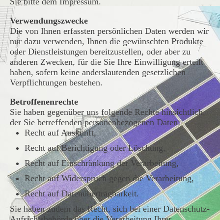
Sie bitte dem Impressum.
Verwendungszwecke
Die von Ihnen erfassten persönlichen Daten werden wir
nur dazu verwenden, Ihnen die gewünschten Produkte
oder Dienstleistungen bereitzustellen, oder aber zu
anderen Zwecken, für die Sie Ihre Einwilligung erteilt
haben, sofern keine anderslautenden gesetzlichen
Verpflichtungen bestehen.
Betroffenenrechte
Sie haben gegenüber uns folgende Rechte hinsichtlich
der Sie betreffenden personenbezogenen Daten:
Recht auf Auskunft,
Recht auf Berichtigung oder Löschung,
Recht auf Einschränkung der Verarbeitung,
Recht auf Widerspruch gegen die Verarbeitung,
Recht auf Datenübertragbarkeit.
Sie haben zudem das Recht, sich bei einer Datenschutz-
Aufsichtsbehörde über die Verarbeitung Ihrer