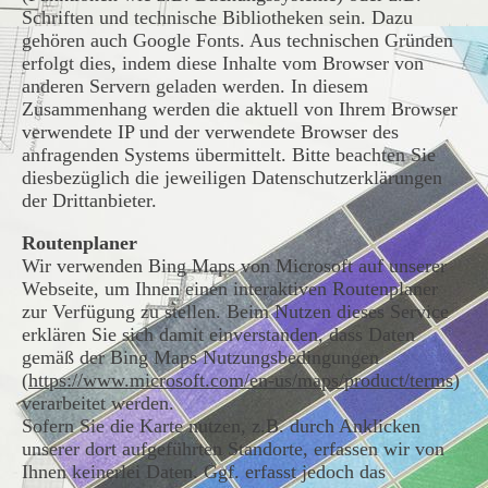
Schriften und technische Bibliotheken sein. Dazu
gehören auch Google Fonts. Aus technischen Gründen
erfolgt dies, indem diese Inhalte vom Browser von
anderen Servern geladen werden. In diesem
Zusammenhang werden die aktuell von Ihrem Browser
verwendete IP und der verwendete Browser des
anfragenden Systems übermittelt. Bitte beachten Sie
diesbezüglich die jeweiligen Datenschutzerklärungen
der Drittanbieter.
Routenplaner
Wir verwenden Bing Maps von Microsoft auf unserer
Webseite, um Ihnen einen interaktiven Routenplaner
zur Verfügung zu stellen. Beim Nutzen dieses Service
erklären Sie sich damit einverstanden, dass Daten
gemäß der Bing Maps Nutzungsbedingungen
(
https://www.microsoft.com/en-us/maps/product/terms
)
verarbeitet werden.
Sofern Sie die Karte nutzen, z.B. durch Anklicken
unserer dort aufgeführten Standorte, erfassen wir von
Ihnen keinerlei Daten. Ggf. erfasst jedoch das