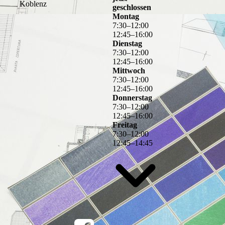
Koblenz
geschlossen
Montag
7
:
30
–
12
:
00
12
:
45
–
16
:
00
Dienstag
7
:
30
–
12
:
00
12
:
45
–
16
:
00
Mittwoch
7
:
30
–
12
:
00
12
:
45
–
16
:
00
Donnerstag
7
:
30
–
12
:
00
12
:
45
–
16
:
00
Freitag
7
:
30
–
12
:
00
12
:
45
–
14
:
45