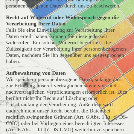
personenbezogenen Daten durch uns zu beschweren.
Recht auf Widerruf oder Widerspruch gegen die
Verarbeitung Ihrer Daten
Falls Sie eine Einwilligung zur Verarbeitung Ihrer
Daten erteilt haben, können Sie diese jederzeit
widerrufen. Ein solcher Widerruf beeinflusst die
Zulässigkeit der Verarbeitung Ihrer personenbezogenen
Daten, nachdem Sie ihn gegenüber uns ausgesprochen
haben.
Aufbewahrung von Daten
Wir speichern personenbezogene Daten, solange dies
zur Erfüllung unserer vertraglichen sowie vor- und
nachvertraglichen Verpflichtungen erforderlich ist. Dies
berührt nicht Ihr Recht auf Löschung oder
Einschränkung der Verarbeitung. Außerdem wird
dadurch nicht unser Recht berührt die Daten bei
rechtlich zwingenden Gründen (Art. 6 Abs. 1 lit. c) DS-
GVO) oder bei Vorliegen eines berechtigten Interesses
(Art. 6 Abs. 1 lit. b) DS-GVO) weiterhin zu speichern.