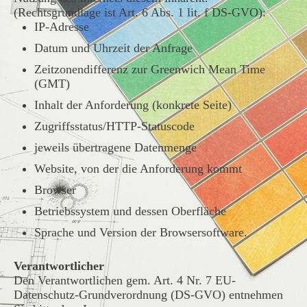
(Rechtsgrundlage ist Art. 6 Abs. 1 lit. f DS-GVO):
IP-Adresse
Datum und Uhrzeit der Anfrage
Zeitzonendifferenz zur Greenwich Mean Time
(GMT)
Inhalt der Anforderung (konkrete Seite)
Zugriffsstatus/HTTP-Statuscode
jeweils übertragene Datenmenge
Website, von der die Anforderung kommt
Browser
Betriebssystem und dessen Oberfläche
Sprache und Version der Browsersoftware.
Verantwortlicher
Den Verantwortlichen gem. Art. 4 Nr. 7 EU-
Datenschutz-Grundverordnung (DS-GVO) entnehmen