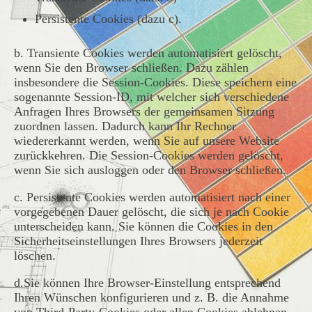
Persistente Cookies (dazu c).
b. Transiente Cookies werden automatisiert gelöscht,
wenn Sie den Browser schließen. Dazu zählen
insbesondere die Session-Cookies. Diese speichern eine
sogenannte Session-ID, mit welcher sich verschiedene
Anfragen Ihres Browsers der gemeinsamen Sitzung
zuordnen lassen. Dadurch kann Ihr Rechner
wiedererkannt werden, wenn Sie auf unsere Website
zurückkehren. Die Session-Cookies werden gelöscht,
wenn Sie sich ausloggen oder den Browser schließen.
c. Persistente Cookies werden automatisiert nach einer
vorgegebenen Dauer gelöscht, die sich je nach Cookie
unterscheiden kann. Sie können die Cookies in den
Sicherheitseinstellungen Ihres Browsers jederzeit
löschen.
d.Sie können Ihre Browser-Einstellung entsprechend
Ihren Wünschen konfigurieren und z. B. die Annahme