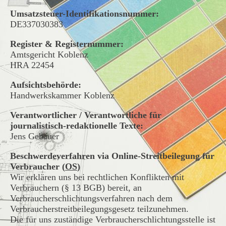
Umsatzsteuer-Identifikationsnummer:
DE337030383
Register & Registernummer:
Amtsgericht Koblenz
HRA 22454
Aufsichtsbehörde:
Handwerkskammer Koblenz
Verantwortlicher / Verantwortliche für
journalistisch-redaktionelle Texte:
Jens Gebauer
Beschwerdeverfahren via Online-Streitbeilegung für
Verbraucher (
OS
)
Wir erklären uns bei rechtlichen Konflikten mit
Verbrauchern (§ 13 BGB) bereit, an
Verbraucherschlichtungsverfahren nach dem
Verbraucherstreitbeilegungsgesetz teilzunehmen.
Die für uns zuständige Verbraucherschlichtungsstelle ist