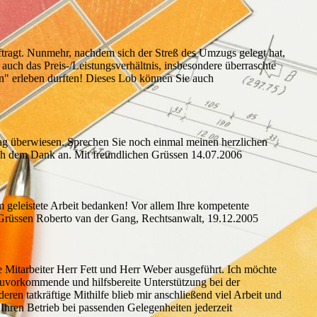
ftragt. Nunmehr, nachdem sich der Streß des Umzugs gelegt hat,
auch das Preis-/Leistungsverhältnis, insbesondere überraschte
rn" erleben durften! Dieses Lob können Sie auch
ag überwiesen. Sprechen Sie noch einmal meinen herzlichen
sich dem Dank an. Mit freundlichen Grüssen 14.07.2006
 geleistete Arbeit bedanken! Vor allem Ihre kompetente
n Grüssen Roberto van der Gang, Rechtsanwalt, 19.12.2005
Mitarbeiter Herr Fett und Herr Weber ausgeführt. Ich möchte
 zuvorkommende und hilfsbereite Unterstützung bei der
n tatkräftige Mithilfe blieb mir anschließend viel Arbeit und
Ihren Betrieb bei passenden Gelegenheiten jederzeit