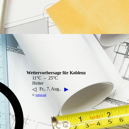
Wettervorhersage für Koblenz
11°C – 25°C
Heiter
◁
▶
Fr., 7. Aug..
©
wetter.net