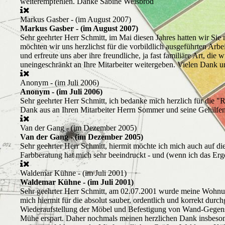
weiterempfehlen. Danke Sabine Weisbrod
Markus Gasber - (im August 2007)
Markus Gasber - (im August 2007)
Sehr geehrter Herr Schmitt, im Mai diesen Jahres hatten wir Si
möchten wir uns herzlichst für die vorbildlich ausgeführten Ar
und erfreute uns aber ihre freundliche, ja fast familiäre Art, 
uneingeschränkt an Ihre Mitarbeiter weitergeben. Vielen Dank
Anonym - (im Juli 2006)
Anonym - (im Juli 2006)
Sehr geehrter Herr Schmitt, ich bedanke mich herzlich für die
Dank aus an Ihren Mitarbeiter Herrn Sommer und seine Gehilfen. 
Van der Gang - (im Dezember 2005)
Van der Gang - (im Dezember 2005)
Sehr geehrter Herr Schmitt, hiermit möchte ich mich auch auf d
Farbberatung hat mich sehr beeindruckt - und (wenn ich das Erg
Waldemar Kühne - (im Juli 2001)
Waldemar Kühne - (im Juli 2001)
Sehr geehrter Herr Schmitt, am 02.07.2001 wurde meine Wohnung
mich hiermit für die absolut sauber, ordentlich und korrekt du
Wiederaufstellung der Möbel und Befestigung von Wand-Gegenstän
Mühe erspart. Daher nochmals meinen herzlichen Dank insbesonder