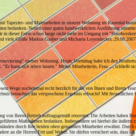
e mir Tapezier- und Malerarbeiten in unserer Wohnung im Rauental beau
beiten bedanken. Neben einer guten handwerklichen Ausführung stimmte 
die wir in dieser Form schon lange nicht mehr im Umgang mit "Handwerke
 und viele Grüße Markus Gasber und Michaela Leyendecker, 29.08.2007
 "Renovierung" meiner Wohnung. Heute Vormittag habe ich den Restbetr
"Er kann sich sehen lassen." Meine Mitarbeiterin, Frau ..., schließt 
iesem Wege nocheinmal recht herzlich für die von Ihnen und Ihrem Team
ebnis betrachte) das versprochene Ergebnis erbracht! Mit freundliche
 von Ihrem Betrieb auftragsgemäß renoviert. Die Arbeiten haben Ihre 
rchgeführten Maßnahmen bedanken. Insbesondere sei hierbei die äußerst
den durch Ihre beiden oben genannten Mitarbeiter erwähnt. Durch dere
e an die Herren Fett und Weber. Sie dürfen versichert sein, dass ich 