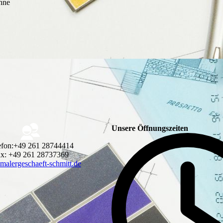
hne
Unsere Öffnungszeiten
efon:+49 261 28744414
x: +49 261 28737369
malergeschaeft-schmitt.de