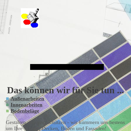
Malergeschäft Hans Schmitt e.K.
Das können wir für Sie tun ...
■
Außenarbeiten
■
Innenarbeiten
■
Bodenbeläge
Gestalten, pflegen, schützen - wir kümmern uns bestens
um Ihre Wände, Decken, Böden und Fassaden!