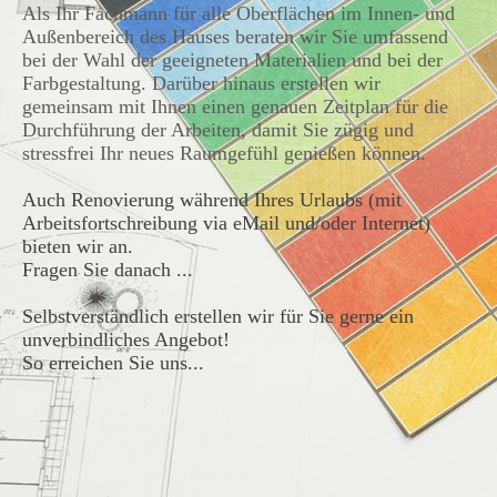
Als Ihr Fachmann für alle Oberflächen im Innen- und
Außenbereich des Hauses beraten wir Sie umfassend
bei der Wahl der geeigneten Materialien und bei der
Farbgestaltung. Darüber hinaus erstellen wir
gemeinsam mit Ihnen einen genauen Zeitplan für die
Durchführung der Arbeiten, damit Sie zügig und
stressfrei Ihr neues Raumgefühl genießen können.
Auch Renovierung während Ihres Urlaubs (mit
Arbeitsfortschreibung via eMail und/oder Internet)
bieten wir an.
Fragen Sie danach ...
Selbstverständlich erstellen wir für Sie gerne ein
unverbindliches Angebot!
So erreichen Sie uns. ..