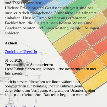
und Tapezierarbeiten!
Höchste Präzision und Gewissenhaftigkeit sind bei
unserer Arbeit maßgebende Grundsätze, die wir stets
einhalten. Unsere Firma besteht aus erfahrenen
Fachkräften, die Sie stets nach bestem Wissen und
Gewissen beraten und Ihnen kostengünstige Lösungen
anbieten.
Aktuell
Zurück zur Übersicht
01.06.2026
Termine in den Sommerferien
Liebe Kundeninnen und Kunden, liebe Interssetneinnen und
Interessenten,
auch in diesem Jahr stehen wir Ihnen während der
Sommerferien zur Beratung und für Aufmaße gerne
durchgehend zur Verfügung. Aufgrund der Urlaubssituation
können aber keine neuen Baustellen begonnen werden.