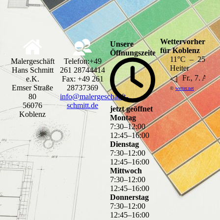
Wettervorhersage
Unsere
für Koblenz
Öffnungszeiten
11°C – 25°C
Malergeschäft
Telefon:+49
Heiter
Hans Schmitt
261 28744414
◁
Fr., 7. Aug..
e.K.
Fax: +49 261
Emser Straße
28737369
©
wetter.net
80
info@malergeschaeft-
56076
schmitt.de
jetzt geöffnet
Koblenz
Montag
7
:
30
–
12
:
00
12
:
45
–
16
:
00
Dienstag
7
:
30
–
12
:
00
12
:
45
–
16
:
00
Mittwoch
7
:
30
–
12
:
00
12
:
45
–
16
:
00
Donnerstag
7
:
30
–
12
:
00
12
:
45
–
16
:
00