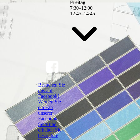
Freitag
7
:
30
–
12
:
00
12
:
45
–
14
:
45
Besuchen Sie
uns auf
Facebook!
Werden Sie
ein Fan
unserer
Facebook
Seite und
erhalten Sie
besondere