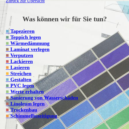
Zurück zur Übersicht
Was können wir für Sie tun?
■
Tapezieren
■
Teppich legen
■
Wärmedämmung
■
Laminat verlegen
■
Verputzen
■
Lackieren
■
Lasieren
■
Streichen
■
Gestalten
■
PVC legen
■
Werte erhalten
■
Sanierung von Wasserschäden
■
Linoleum legen
■
Trockenbau
■
Schimmelbeseitigung